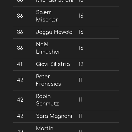
36
Michael Strähl
16
Salem
36
16
Mischler
36
Jöggu Howald
16
Noël
36
16
Limacher
41
Giovi Silistria
12
Peter
42
11
Francsics
Robin
42
11
Schmutz
42
Sara Magnani
11
Martin