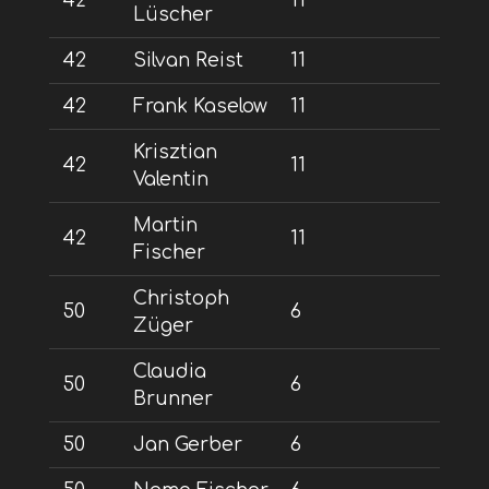
42
11
Lüscher
42
Silvan Reist
11
42
Frank Kaselow
11
Krisztian
42
11
Valentin
Martin
42
11
Fischer
Christoph
50
6
Züger
Claudia
50
6
Brunner
50
Jan Gerber
6