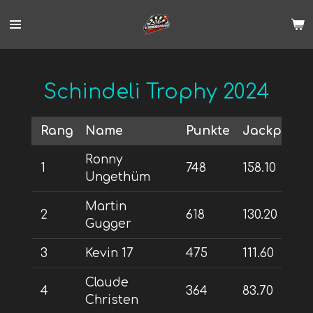
Zum
Hauptinhalt
springen
Schindeli Trophy 2024
Rang
Name
Punkte
Jackpot
Ronny
1
748
158.10
Ungethüm
Martin
2
618
130.20
Gugger
3
Kevin 17
475
111.60
Claude
4
364
83.70
Christen