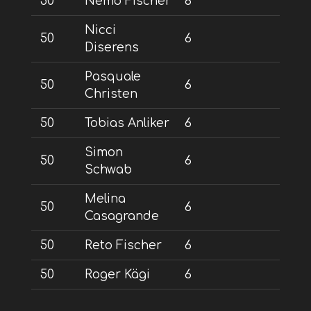
50
Nemo Fischer
6
Nicci
50
6
Diserens
Pasquale
50
6
Christen
50
Tobias Anliker
6
Simon
50
6
Schwab
Melina
50
6
Casagrande
50
Reto Fischer
6
50
Roger Kägi
6