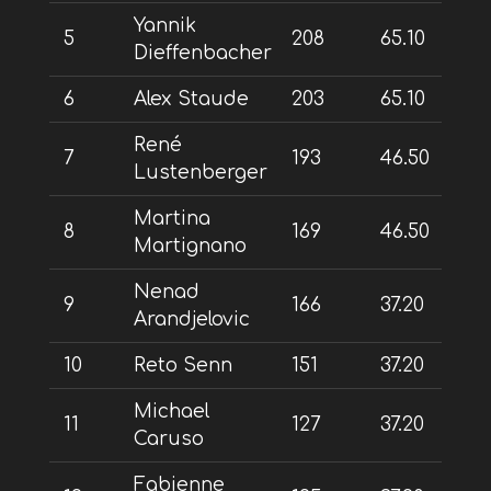
Yannik
5
208
65.10
Dieffenbacher
6
Alex Staude
203
65.10
René
7
193
46.50
Lustenberger
Martina
8
169
46.50
Martignano
Nenad
9
166
37.20
Arandjelovic
10
Reto Senn
151
37.20
Michael
11
127
37.20
Caruso
Fabienne